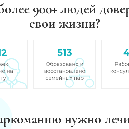
более 900+ людей дове
свои жизни?
12
513
век
Образовано и
Рабо
но на
восстановлено
консу
ту
семейных пар
аркоманию нужно лечи
)