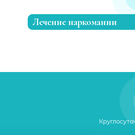
Лечение наркомании
Лечение зависимости от каннабиоидо
Адаптация зависимых
Лечение зависимости от метадона
Лечение зависимости от А-ПВП
Лечение зависимости от мефедрона
Круглосуто
УБОД