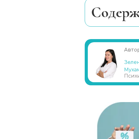
Курс реабилитации 28 дней
Cодерж
Наркологический центр
Наркоманию ну
Основания для
Принудительная реабилитация
Добровольное 
Автор
Лечение от на
Программы реабилитации (сутки)
Зеле
Муха
Псих
Вшивание от наркозависимости (Налтр
Анализы на наркотики
Наркологическое освидетельствовани
Нарколог на дом (при наркомании)