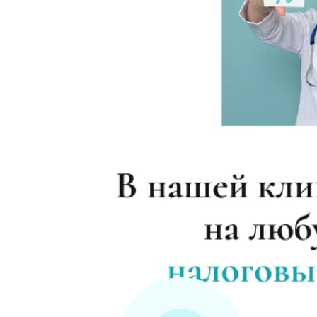
Помощь наркоманам
Снятие ломки в стационаре
Каннабиоидная детоксикация
Лечение наркомании (стационар, в сут
Лечение зависимости от солей
Лечение зависимости от спайса
Лечение зависимости от героина