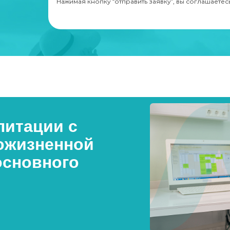
Нажимая кнопку “отправить заявку”, вы соглашаетес
итации с
ожизненной
основного