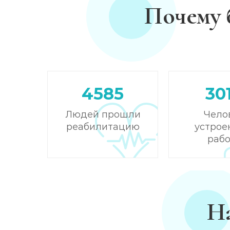
Почему 
Лечение зависимости от амфетамина
Лечение зависимости от гашиша
Лечение зависимости от Лирики
4585
30
Лечение зависимости от феназепама
Людей прошли
Чело
реабилитацию
устрое
Лечение подростковой наркомании
рабо
Кодирование от наркомании
Кодирование Селинкро
Н
Реабилитация наркозависимых (месяц