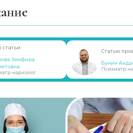
ание
жно лечить
 принудительного лечения
или принудительное лечение
 статьи:
Статью про
ркомании
нова Земфира
Бунин Андр
метовна
Психиатр-н
иатр-нарколог
ексон)
е